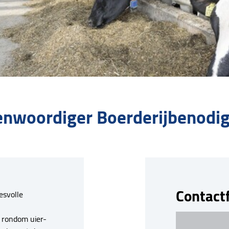
enwoordiger Boerderijbenodi
Contact
esvolle
 rondom uier-