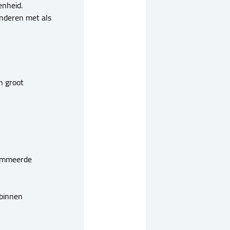
enheid.
anderen met als
en groot
nommeerde
 binnen