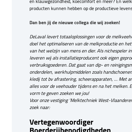
en klauwgezondheid, koecomfort en meer? En welk
producten kunnen hebben op de productieve leven
Dan ben jij de nieuwe collega die wij zoeken!
DeLaval levert totaaloplossingen voor de melkveeho
doel het optimaliseren van de melkproductie en he
van het welzijn van mens en dier. Als nichespeler i
leveren wij als installatieproducent ook eigen gepr
verbruiksgoederen. Dat gaat van dip- en reinigings
onderdelen, werkhulpmiddelen zoals handschoenen
kledij tot bv afrastering, scheerapparaten, … Met 
alles voor de veehouder tijdens en na het melken. 
vorm te geven zoeken we jou!
Voor onze vestiging ‘Melktechniek West-Vlaanderen’
zoek naar:
Vertegenwoordiger
Boerderijbenodigdheden