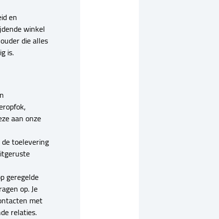
eid en
ijdende winkel
ouder die alles
g is.
an
eropfok,
eze aan onze
 de toelevering
itgeruste
op geregelde
ragen op. Je
contacten met
e relaties.