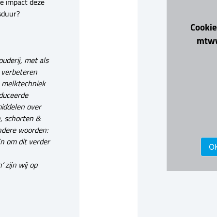
e impact deze
sduur?
Cookie
mtwv
uderij, met als
t verbeteren
n melktechniek
oduceerde
middelen over
, schorten &
andere woorden:
En om dit verder
O
 zijn wij op