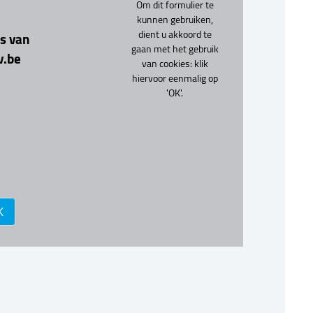
Om dit formulier te
kunnen gebruiken,
dient u akkoord te
s van
gaan met het gebruik
.be
van cookies: klik
hiervoor eenmalig op
'OK'.
K