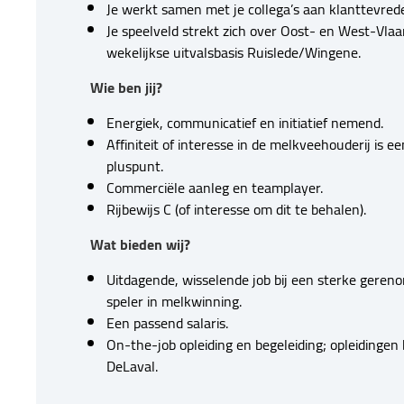
Je werkt samen met je collega’s aan klanttevred
Je speelveld strekt zich over Oost- en West-Vla
wekelijkse uitvalsbasis Ruislede/Wingene.
Wie ben jij?
Energiek, communicatief en initiatief nemend.
Affiniteit of interesse in de melkveehouderij is e
pluspunt.
Commerciële aanleg en teamplayer.
Rijbewijs C (of interesse om dit te behalen).
Wat bieden wij?
Uitdagende, wisselende job bij een sterke gere
speler in melkwinning.
Een passend salaris.
On-the-job opleiding en begeleiding; opleidingen
DeLaval.